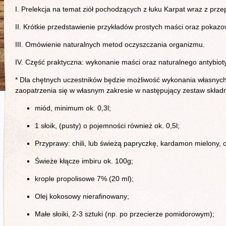
I. Prelekcja na temat ziół pochodzących z łuku Karpat wraz z prz
II. Krótkie przedstawienie przykładów prostych maści oraz pokazo
III. Omówienie naturalnych metod oczyszczania organizmu.
IV. Część praktyczna: wykonanie maści oraz naturalnego antybiot
* Dla chętnych uczestników będzie możliwość wykonania własnyc
zaopatrzenia się w własnym zakresie w następujący zestaw skład
miód, minimum ok. 0,3l;
1 słoik, (pusty) o pojemności również ok. 0,5l;
Przyprawy: chili, lub świeżą papryczkę, kardamon mielony,
Świeże kłącze imbiru ok. 100g;
krople propolisowe 7% (20 ml);
Olej kokosowy nierafinowany;
Małe słoiki, 2-3 sztuki (np. po przecierze pomidorowym);