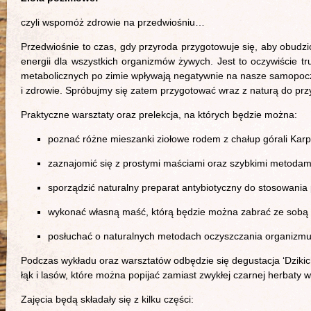
czyli wspomóż zdrowie na przedwiośniu…
Przedwiośnie to czas, gdy przyroda przygotowuje się, aby obudzić
energii dla wszystkich organizmów żywych. Jest to oczywiście 
metabolicznych po zimie wpływają negatywnie na nasze samopoc
i zdrowie. Spróbujmy się zatem przygotować wraz z naturą do prz
Praktyczne warsztaty oraz prelekcja, na których będzie można:
poznać różne mieszanki ziołowe rodem z chałup górali Karpa
zaznajomić się z prostymi maściami oraz szybkimi metoda
sporządzić naturalny preparat antybiotyczny do stosowania p
wykonać własną maść, którą będzie można zabrać ze sobą (
posłuchać o naturalnych metodach oczyszczania organizmu
Podczas wykładu oraz warsztatów odbędzie się degustacja ‘Dzikic
łąk i lasów, które można popijać zamiast zwykłej czarnej herbat
Zajęcia będą składały się z kilku części: