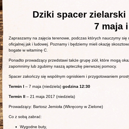
Dziki spacer zielarsk
7 maja 
Zapraszamy na zajęcia terenowe, podczas których nauczymy się
oficjalnej jak i ludowej. Poznamy i będziemy mieli okazję skosztow
bogate w witaminę C.
Ponadto prowadzący przedstawi także grupę ziół, które mogą ok
zapomnimy lub zgubimy naszą apteczkę pierwszej pomocy.
Spacer zakończy się wspólnym ogniskiem i przygotowaniem prostyc
Termin I
– 7 maja (niedziela)
godzina 12:30
Termin II
– 21 maja 2017 (niedziela)
Prowadzący: Bartosz Jemioła (Wkręcony w Zielone)
Co z sobą zabrać:
Wygodne buty,