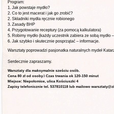
Program:
1. Jak powstaje mydło?
2. Co to jest macerat i jak go zrobić?
2. Składniki mydła ręcznie robionego
3. Zasady BHP
4. Przygotowanie receptury (za pomocą kalkulatora)
5. Robimy mydło (każdy uczestnik zabiera ze sobą mydło 
6. Jak szybko i skutecznie posprzątać – informacje.
Warsztaty poprowadzi pasjonatka naturalnych mydeł Kata
Serdecznie zapraszamy.
Warsztaty dla maksymalnie sześciu osób.
Cena 80 zł od osoby.\ Czas trwania ok 120-150 minut
Miejsce: Niepołomice, ulica Kościuszki 4
Zapisy telefonicznie tel. 537810118 lub mailowo warsztaty@z